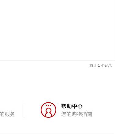
总计
1
个记录